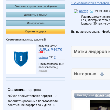
1 комплиментов в гостевой 
Отправить приватное сообщение
obrmp
21.09.2011 
Добавить в друзья
Распродажа участков
Газ, электричество,
Игнорировать
Цена от 30 тысяч ру
Сделать подарок
Вы не авторизованы! Чтоб
Совместная покупка: взрослый
популярность:
31962 место
Метки лидеров
-10 ↓
рейтинг
695
?
Привилегированный
пользователь
1
уровня
Интервью
Статистика портрета:
Последние
фотогра
сейчас просматривают портрет - 0
зарегистрированные пользователи
посетившие портрет за 7 дней - 0